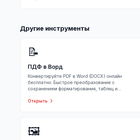
Другие инструменты
📝
ПДФ в Ворд
Конвертируйте PDF в Word (DOCX) онлайн
бесплатно. Быстрое преобразование с
сохранением форматирования, таблиц и
изображений. Без регистрации, без
Открыть
ограничений.
🖼️