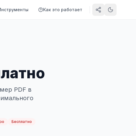
Инструменты
Как это работает
платно
змер PDF в
тимального
ро
Бесплатно