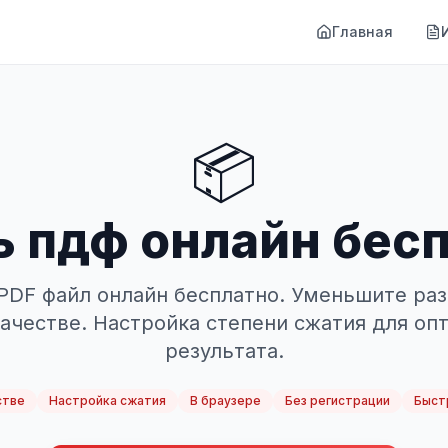
Главная
📦
 пдф онлайн бес
DF файл онлайн бесплатно. Уменьшите ра
ачестве. Настройка степени сжатия для оп
результата.
стве
Настройка сжатия
В браузере
Без регистрации
Быст