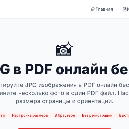
Главная
📸
G в PDF онлайн б
тируйте JPG изображения в PDF онлайн бес
ните несколько фото в один PDF файл. На
размера страницы и ориентации.
ото
Настройка размера
В браузере
Без регистрации
Быст