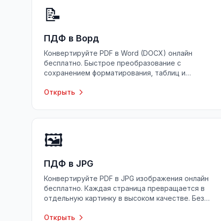
📝
ПДФ в Ворд
Конвертируйте PDF в Word (DOCX) онлайн
бесплатно. Быстрое преобразование с
сохранением форматирования, таблиц и
изображений. Без регистрации, без
Открыть
ограничений.
🖼️
ПДФ в JPG
Конвертируйте PDF в JPG изображения онлайн
бесплатно. Каждая страница превращается в
отдельную картинку в высоком качестве. Без
регистрации, без установки.
Открыть